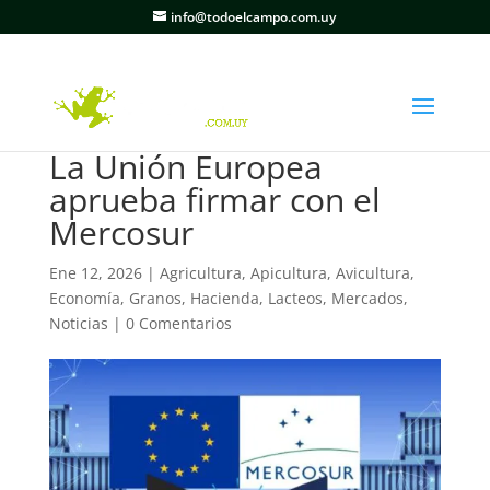
info@todoelcampo.com.uy
La Unión Europea
aprueba firmar con el
Mercosur
Ene 12, 2026
|
Agricultura
,
Apicultura
,
Avicultura
,
Economía
,
Granos
,
Hacienda
,
Lacteos
,
Mercados
,
Noticias
|
0 Comentarios