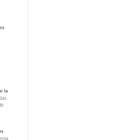
dos
r la
adas
il
os
orma