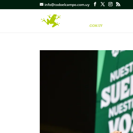
info@todoelcampo.com.uy