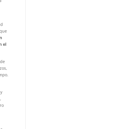
a
ad
 que
un
n el
 de
zos,
ampo.
 y
,
ro