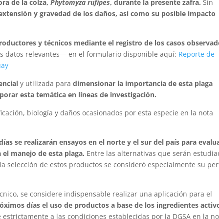
ra de la colza,
Phytomyza rufipes
, durante la presente zafra.
Sin
 extensión y gravedad de los daños, así como su posible impacto
productores y técnicos mediante el registro de los casos observa
os datos relevantes— en el formulario disponible aquí:
Reporte de
uay
encial
y utilizada para
dimensionar la importancia de esta plaga
orar esta temática en líneas de investigación.
icación, biología y daños ocasionados por esta especie en la nota
ías se realizarán ensayos en el norte y el sur del país para evalua
a el manejo de esta plaga.
Entre las alternativas que serán estudi
 la selección de estos productos se consideró especialmente su perf
nico, se considere indispensable realizar una aplicación para el
róximos días el uso de productos a base de los ingredientes activ
 estrictamente a las condiciones establecidas por la DGSA en la n