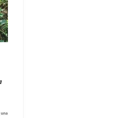
a
n una