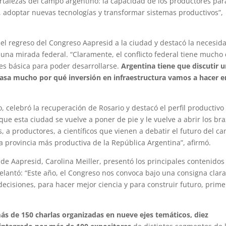
ortalezas del campo argentino: la capacidad de los productores par
, adoptar nuevas tecnologías y transformar sistemas productivos”,
ó el regreso del Congreso Aapresid a la ciudad y destacó la necesid
una mirada federal. “Claramente, el conflicto federal tiene mucho
a es básica para poder desarrollarse.
Argentina tiene que discutir 
pasa mucho por qué inversión en infraestructura vamos a hacer e
, celebró la recuperación de Rosario y destacó el perfil productivo
 que esta ciudad se vuelve a poner de pie y le vuelve a abrir los bra
, a productores, a científicos que vienen a debatir el futuro del c
a provincia más productiva de la República Argentina”, afirmó.
de Aapresid, Carolina Meiller, presentó los principales contenidos
elantó: “Este año, el Congreso nos convoca bajo una consigna clara
ecisiones, para hacer mejor ciencia y para construir futuro, prime
ás de 150 charlas organizadas en nueve ejes temáticos, diez