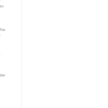
e
en
fíos
e
r
 dar