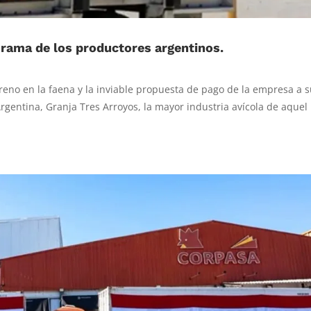
orama de los productores argentinos.
freno en la faena y la inviable propuesta de pago de la empresa a 
gentina, Granja Tres Arroyos, la mayor industria avícola de aquel 