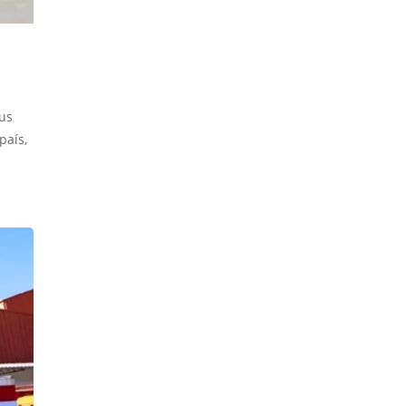
sus
país,