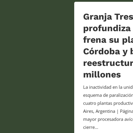
Granja Tre
profundiza 
frena su pl
Córdoba y 
reestructu
millones
La inactividad en la un
esquema de paralización 
cuatro plantas productiv
Aires, Argentina | Pági
mayor procesadora avíco
cierre...