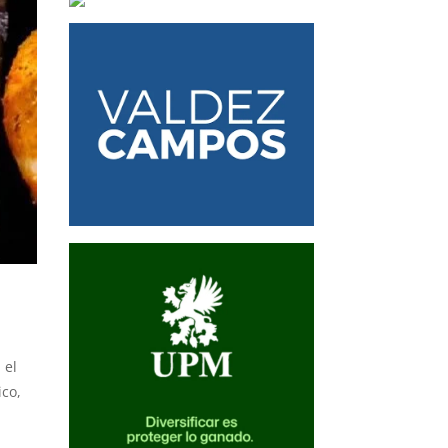
 el
ico,