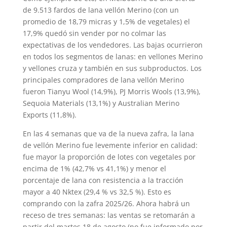
de 9.513 fardos de lana vellón Merino (con un
promedio de 18,79 micras y 1,5% de vegetales) el
17,9% quedó sin vender por no colmar las
expectativas de los vendedores. Las bajas ocurrieron
en todos los segmentos de lanas: en vellones Merino
y vellones cruza y también en sus subproductos. Los
principales compradores de lana vellón Merino
fueron Tianyu Wool (14,9%), PJ Morris Wools (13,9%),
Sequoia Materials (13,1%) y Australian Merino
Exports (11,8%).
En las 4 semanas que va de la nueva zafra, la lana
de vellón Merino fue levemente inferior en calidad:
fue mayor la proporción de lotes con vegetales por
encima de 1% (42,7% vs 41,1%) y menor el
porcentaje de lana con resistencia a la tracción
mayor a 40 Nktex (29,4 % vs 32,5 %). Esto es
comprando con la zafra 2025/26. Ahora habrá un
receso de tres semanas: las ventas se retomarán a
partir del martes 18 de agosto (no fue informado por