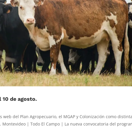
 10 de agosto.
ios web del Plan Agropecuario, el MGAP y Colonización como distint
ís. Montevideo | Todo El Campo | La nueva convocatoria del progr