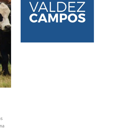
as
ama