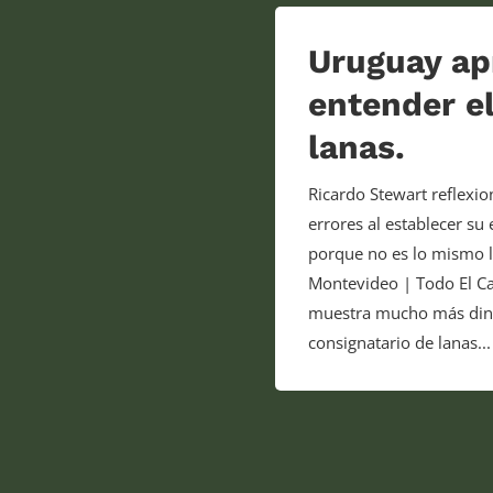
Uruguay apr
entender e
lanas.
Ricardo Stewart reflexi
errores al establecer su
porque no es lo mismo l
Montevideo | Todo El C
muestra mucho más diná
consignatario de lanas...