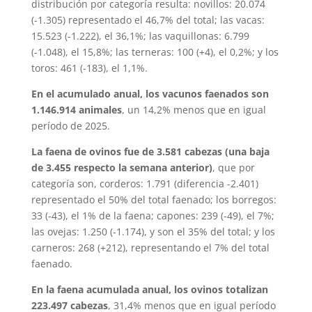
distribución por categoría resulta: novillos: 20.074
(-1.305) representado el 46,7% del total; las vacas:
15.523 (-1.222), el 36,1%; las vaquillonas: 6.799
(-1.048), el 15,8%; las terneras: 100 (+4), el 0,2%; y los
toros: 461 (-183), el 1,1%.
En el acumulado anual, los vacunos faenados son
1.146.914 animales
, un 14,2% menos que en igual
período de 2025.
La faena de ovinos fue de 3.581 cabezas (una baja
de 3.455 respecto la semana anterior)
, que por
categoría son, corderos: 1.791 (diferencia -2.401)
representado el 50% del total faenado; los borregos:
33 (-43), el 1% de la faena; capones: 239 (-49), el 7%;
las ovejas: 1.250 (-1.174), y son el 35% del total; y los
carneros: 268 (+212), representando el 7% del total
faenado.
En la faena acumulada anual, los ovinos totalizan
223.497 cabezas
, 31,4% menos que en igual período