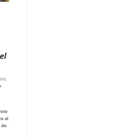
el
iso,
o
rote
e al
o de