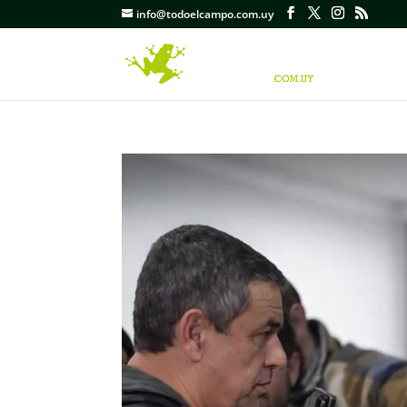
info@todoelcampo.com.uy