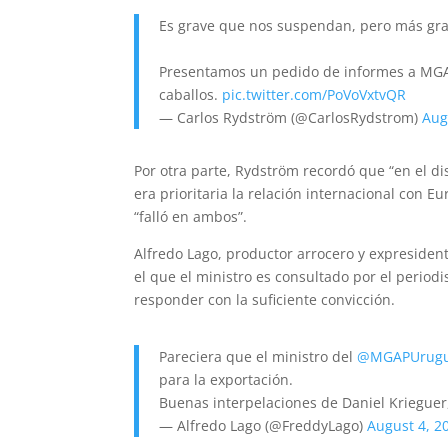
Es grave que nos suspendan, pero más gra
Presentamos un pedido de informes a MGAP 
caballos.
pic.twitter.com/PoVoVxtvQR
— Carlos Rydström (@CarlosRydstrom)
Aug
Por otra parte, Rydström recordó que “en el di
era prioritaria la relación internacional con E
“falló en ambos”.
Alfredo Lago, productor arrocero y expresident
el que el ministro es consultado por el period
responder con la suficiente convicción.
Pareciera que el ministro del
@MGAPUrug
para la exportación.
Buenas interpelaciones de Daniel Krieguer
— Alfredo Lago (@FreddyLago)
August 4, 2