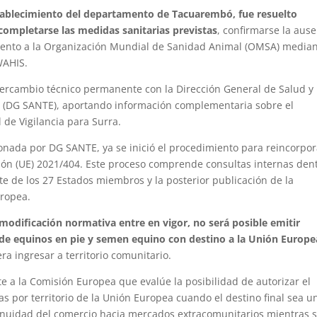
stablecimiento del departamento de Tacuarembó, fue resuelto
 completarse las medidas sanitarias previstas
, confirmarse la aus
evento a la Organización Mundial de Sanidad Animal (OMSA) media
WAHIS.
ercambio técnico permanente con la Dirección General de Salud y
a (DG SANTE), aportando información complementaria sobre el
 de Vigilancia para Surra.
ionada por DG SANTE, ya se inició el procedimiento para reincorpor
ión (UE) 2021/404. Este proceso comprende consultas internas den
e de los 27 Estados miembros y la posterior publicación de la
uropea.
modificación normativa entre en vigor, no será posible emitir
s de equinos en pie y semen equino con destino a la Unión Europe
ra ingresar a territorio comunitario.
e a la Comisión Europea que evalúe la posibilidad de autorizar el
s por territorio de la Unión Europea cuando el destino final sea u
ontinuidad del comercio hacia mercados extracomunitarios mientras 