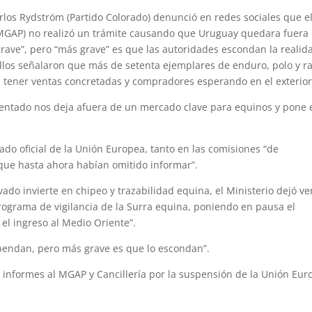
rlos Rydström (Partido Colorado) denunció en redes sociales que e
 (MGAP) no realizó un trámite causando que Uruguay quedara fuera 
ave”, pero “más grave” es que las autoridades escondan la realid
llos señalaron que más de setenta ejemplares de enduro, polo y r
tener ventas concretadas y compradores esperando en el exterior
resentado nos deja afuera de un mercado clave para equinos y pone 
do oficial de la Unión Europea, tanto en las comisiones “de
que hasta ahora habían omitido informar”.
vado invierte en chipeo y trazabilidad equina, el Ministerio dejó v
rograma de vigilancia de la Surra equina, poniendo en pausa el
el ingreso al Medio Oriente”.
spendan, pero más grave es que lo escondan”.
informes al MGAP y Cancillería por la suspensión de la Unión Eur