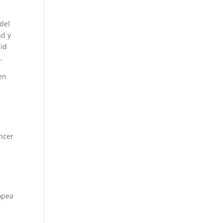
l
del
ad y
aid
.
en
encer
opea