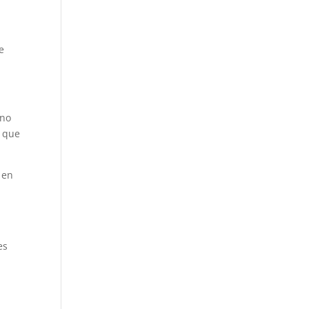
e
ino
o que
 en
es