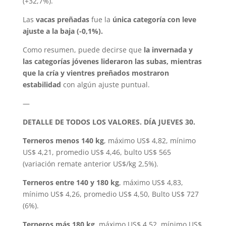
(+32,7%).
Las
vacas preñadas
fue la
única categoría con leve
ajuste a la baja (-0,1%).
Como resumen, puede decirse que
la invernada y
las categorías jóvenes lideraron las subas, mientras
que la cría y vientres preñados mostraron
estabilidad
con algún ajuste puntual.
—
DETALLE DE TODOS LOS VALORES. DÍA JUEVES 30.
Terneros menos 140 kg
, máximo US$ 4,82, mínimo
US$ 4,21, promedio US$ 4,46, bulto US$ 565
(variación remate anterior US$/kg 2,5%).
Terneros entre 140 y 180 kg
, máximo US$ 4,83,
mínimo US$ 4,26, promedio US$ 4,50, Bulto US$ 727
(6%).
Terneros más 180 kg
, máximo US$ 4,52, mínimo US$