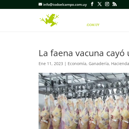
info@todoelcampo.com.uy
La faena vacuna cayó 
Ene 11, 2023
|
Economía
,
Ganadería
,
Haciend