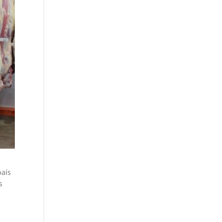
país
s