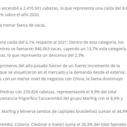
 ascendió a 2.410.501 cabezas, lo que representa una caída del 8
1% sobre el año 2020.
a menor faena de vacas.
una caída del 6,1% respecto al 2021. Dentro de esta categoría, los
entres se faenaron 846.063 vacas, cayendo un 13,7% esta categoría
zas, lo que representa un descenso del 2,3%.
os primeros del año pasado fueron de un fuerte incremento de la
es que se visualizaron en el mercado y la demanda desde el exterior,
o, con un menor nivel de negocios con China, la faena disminuyó
s Piedras con 239.826 cabezas, representando el 9,9% del total
portancia Frigorífico Tacuarembó del grupo Marfrig con el 8,6% y
ís, Marfrig y Minerva (ambos de capitales brasileños) suman el 44,9
rembó, Colonia, Cledinor e Inaler) suma el 26,3% del total faenado