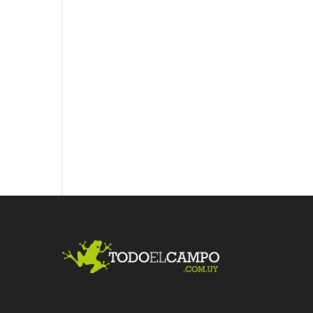
Fac
Twit
Link
ebo
ter
edI
ok
n
Me