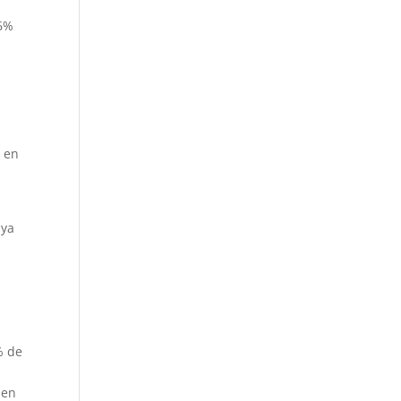
,6%
, en
 ya
% de
 en