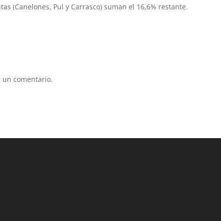
ntas (Canelones, Pul y Carrasco) suman el 16,6% restante.
 un comentario.