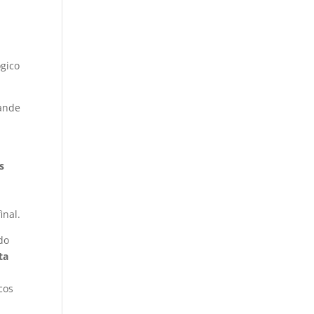
z
ógico
rande
s
inal.
do
ta
cos