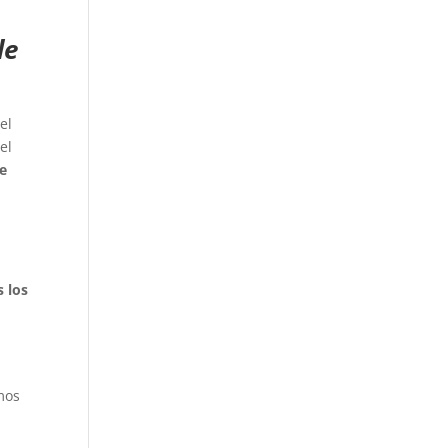
de
el
el
de
s los
mos