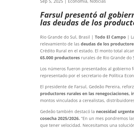
Sep 5, 2025
|
Economía
,
Noticias
Farsul presentó al gobiern
las deudas de los product
Rio Grande do Sul, Brasil |
Todo El Campo
| L
relevamiento de las
deudas de los productores
Crédito Rural en el estado. El monto total alca
65.000 productores
rurales de Rio Grande do 
Los números fueron presentados al gobierno fe
representado por el secretario de Política Eco
El presidente de Farsul, Gedeão Pereira, refor
productores rurales en las renegociaciones, i
montos vinculados a cerealistas, distribuidore
Gedeão también destacó la
necesidad urgente 
cosecha 2025/2026.
“En un mes pondremos las 
que tener velocidad. Necesitamos una solución”