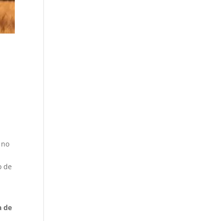
 no
o de
a de