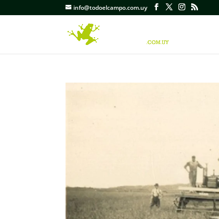
info@todoelcampo.com.uy