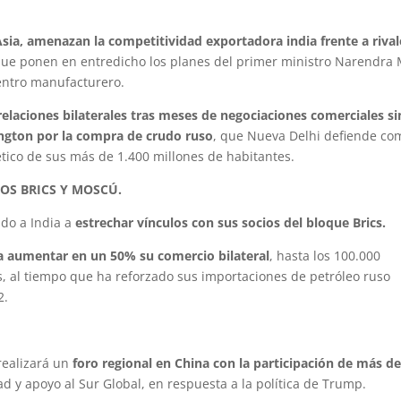
 Asia, amenazan la competitividad exportadora india frente a rival
 que ponen en entredicho los planes del primer ministro Narendra
entro manufacturero.
relaciones bilaterales tras meses de negociaciones comerciales si
ington por la compra de crudo ruso
, que Nueva Delhi defiende co
ético de sus más de 1.400 millones de habitantes.
OS BRICS Y MOSCÚ.
do a India a
estrechar vínculos con sus socios del bloque Brics.
 aumentar en un 50% su comercio bilateral
, hasta los 100.000
s, al tiempo que ha reforzado sus importaciones de petróleo ruso
2.
 realizará un
foro regional en China con la participación de más de
d y apoyo al Sur Global, en respuesta a la política de Trump.