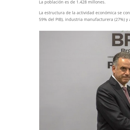
La población es de 1.428 millones.
La estructura de la actividad económica se con
59% del PIB), industria manufacturera (27%) y 