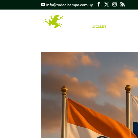
info@todoelcampo.com.uy