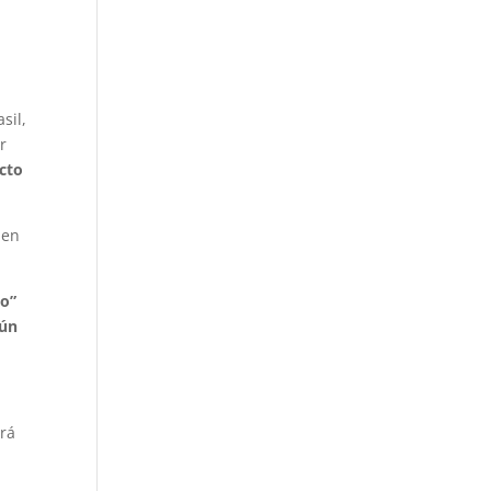
sil,
r
cto
 en
ño”
gún
erá