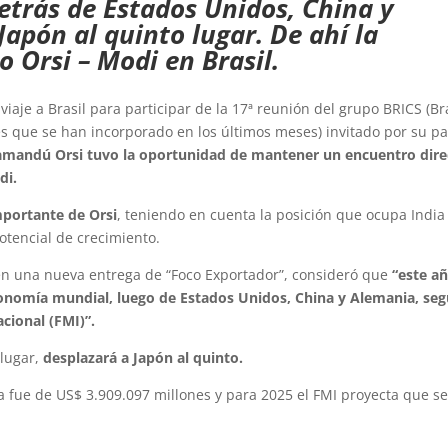
etrás de Estados Unidos, China y
apón al quinto lugar. De ahí la
 Orsi – Modi en Brasil.
viaje a Brasil para participar de la 17ª reunión del grupo BRICS (Bra
es que se han incorporado en los últimos meses) invitado por su pa
amandú Orsi tuvo la oportunidad de mantener un encuentro dire
di.
mportante de Orsi
, teniendo en cuenta la posición que ocupa India
otencial de crecimiento.
en una nueva entrega de “Foco Exportador”, consideró que
“este a
conomía mundial, luego de Estados Unidos, China y Alemania, se
cional (FMI)”.
 lugar,
desplazará a Japón al quinto.
ia fue de US$ 3.909.097 millones y para 2025 el FMI proyecta que s