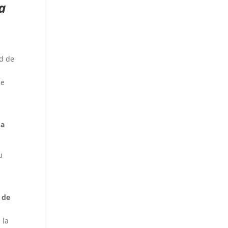
a
ad de
,
ce
 a
u
 de
 la