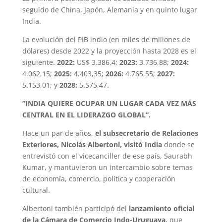
seguido de China, Japón, Alemania y en quinto lugar
India.
La evolución del PIB indio (en miles de millones de
dólares) desde 2022 y la proyección hasta 2028 es el
siguiente.
2022:
US$ 3.386,4;
2023:
3.736,88;
2024:
4.062,15;
2025:
4.403,35;
2026:
4.765,55;
2027:
5.153,01; y
2028:
5.575,47.
“INDIA QUIERE OCUPAR UN LUGAR CADA VEZ MÁS
CENTRAL EN EL LIDERAZGO GLOBAL”.
Hace un par de años,
el subsecretario de Relaciones
Exteriores, Nicolás Albertoni, visitó India
donde se
entrevistó con el vicecanciller de ese país, Saurabh
Kumar, y mantuvieron un intercambio sobre temas
de economía, comercio, política y cooperación
cultural.
Albertoni también participó del
lanzamiento oficial
de la Cámara de Comercio Indo-Uruguaya,
que