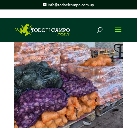
info@todoelcampo.com.uy