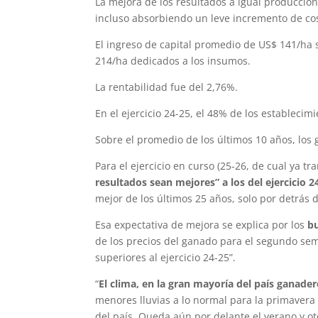
La mejora de los resultados a igual producción
incluso absorbiendo un leve incremento de co
El ingreso de capital promedio de US$ 141/ha 
214/ha dedicados a los insumos.
La rentabilidad fue del 2,76%.
En el ejercicio 24-25, el 48% de los estableci
Sobre el promedio de los últimos 10 años, los
Para el ejercicio en curso (25-26, de cual ya 
resultados sean mejores” a los del ejercicio 2
mejor de los últimos 25 años, solo por detrás d
Esa expectativa de mejora se explica por los
b
de los precios del ganado para el segundo se
superiores al ejercicio 24-25”.
“
El clima, en la gran mayoría del país ganade
menores lluvias a lo normal para la primaver
del país. Queda aún por delante el verano y 