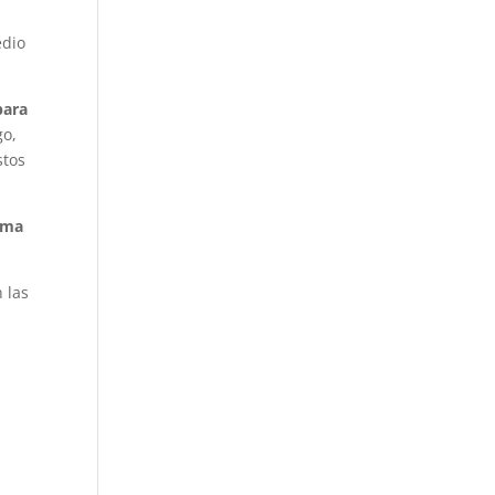
edio
para
o,
stos
ima
 las