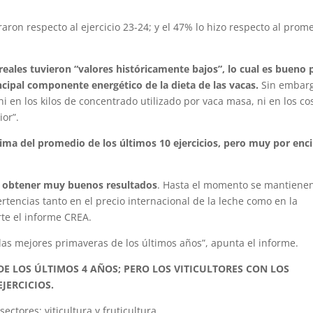
ron respecto al ejercicio 23-24; y el 47% lo hizo respecto al prom
ereales tuvieron “valores históricamente bajos”, lo cual es bueno 
ncipal componente energético de la dieta de las vacas.
Sin embarg
i en los kilos de concentrado utilizado por vaca masa, ni en los co
ior”.
ima del promedio de los últimos 10 ejercicios, pero muy por enc
 obtener muy buenos resultados
. Hasta el momento se mantienen
tencias tanto en el precio internacional de la leche como en la
rte el informe CREA.
las mejores primaveras de los últimos años”, apunta el informe.
DE LOS ÚLTIMOS 4 AÑOS; PERO LOS VITICULTORES CON LOS
JERCICIOS.
ctores: viticultura y fruticultura.