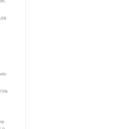
do,
 US$
undo
 15%
ste
r o