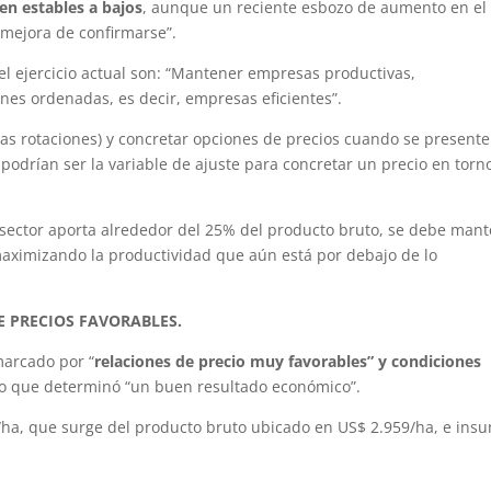
en estables a bajos
, aunque un reciente esbozo de aumento en el
e mejora de confirmarse”.
l ejercicio actual son: “Mantener empresas productivas,
ones ordenadas, es decir, empresas eficientes”.
las rotaciones) y concretar opciones de precios cuando se presente
odrían ser la variable de ajuste para concretar un precio en torn
 sector aporta alrededor del 25% del producto bruto, se debe man
maximizando la productividad que aún está por debajo de lo
E PRECIOS FAVORABLES.
 marcado por “
relaciones de precio muy favorables” y condiciones
 lo que determinó “un buen resultado económico”.
/ha, que surge del producto bruto ubicado en US$ 2.959/ha, e ins