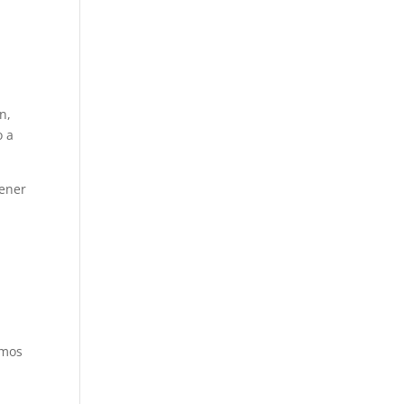
n,
o a
tener
umos