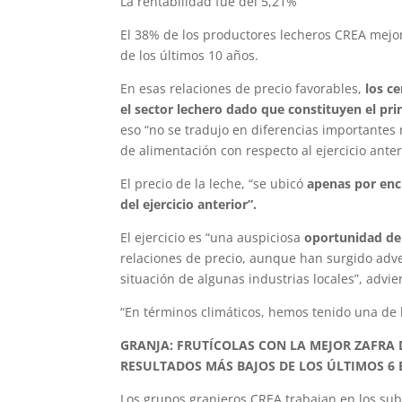
La rentabilidad fue del 5,21%
El 38% de los productores lecheros CREA mejora
de los últimos 10 años.
En esas relaciones de precio favorables,
los c
el sector lechero dado que constituyen el pri
eso “no se tradujo en diferencias importantes n
de alimentación con respecto al ejercicio anter
El precio de la leche, “se ubicó
apenas por enc
del ejercicio anterior”.
El ejercicio es “una auspiciosa
oportunidad de
relaciones de precio, aunque han surgido adver
situación de algunas industrias locales”, advie
“En términos climáticos, hemos tenido una de 
GRANJA: FRUTÍCOLAS CON LA MEJOR ZAFRA 
RESULTADOS MÁS BAJOS DE LOS ÚLTIMOS 6 E
Los grupos granjeros CREA trabajan en los subse