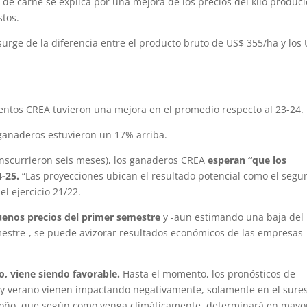
 de carne se explica por una mejora de los precios del kilo produci
stos.
surge de la diferencia entre el producto bruto de US$ 355/ha y los
mientos CREA tuvieron una mejora en el promedio respecto al 23-24.
 ganaderos estuvieron un 17% arriba.
transcurrieron seis meses), los ganaderos CREA
esperan “que los
4-25.
“Las proyecciones ubican el resultado potencial como el seg
el ejercicio 21/22.
uenos precios del primer semestre
y -aun estimando una baja del
mestre-, se puede avizorar resultados económicos de las empresas
ro, viene siendo favorable.
Hasta el momento, los pronósticos de
a y verano vienen impactando negativamente, solamente en el sure
otoño, que según como venga climáticamente, determinará en mayo