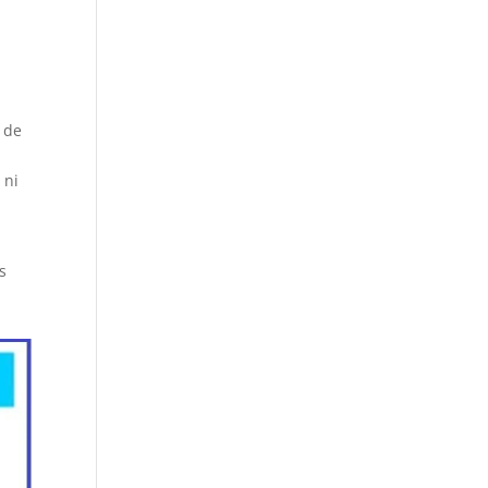
 de
 ni
s