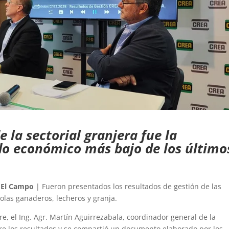
e la sectorial granjera fue la
ado económico más bajo de los último
 El Campo
| Fueron presentados los resultados de gestión de las
las ganaderos, lecheros y granja.
re, el Ing. Agr. Martín Aguirrezabala, coordinador general de la
bre los resultados y se compartió un documento elaborado por los