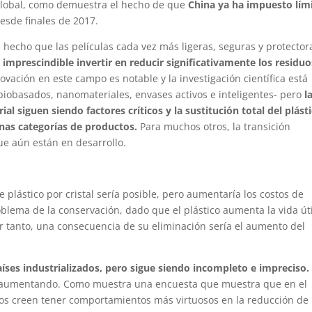
global, como demuestra el hecho de que
China ya ha impuesto lím
esde finales de 2017.
 hecho que las películas cada vez más ligeras, seguras y protector
 imprescindible invertir en reducir significativamente los residu
ovación en este campo es notable y la investigación científica está
iobasados, nanomateriales, envases activos e inteligentes- pero
l
al siguen siendo factores críticos y la sustitución total del plást
nas categorías de productos.
Para muchos otros, la transición
ue aún están en desarrollo.
e plástico por cristal sería posible, pero aumentaría los costos de
oblema de la conservación, dado que el plástico aumenta la vida út
or tanto, una consecuencia de su eliminación sería el aumento del
aíses industrializados, pero sigue siendo incompleto e impreciso.
á aumentando. Como muestra una encuesta que muestra que en el
os creen tener comportamientos más virtuosos en la reducción de