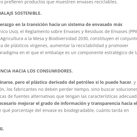
cio prefieren productos que muestren envases reciclables.
ALAJE SOSTENIBLE.
erazgo en la transición hacia un sistema de envasado más
Único Uso), el Reglamento sobre Envases y Residuos de Envases (PP
r Agricultura a la Mesa y Biodiversidad 2030, constituyen el conjunt
a de plásticos vírgenes, aumentar la reciclabilidad y promover
aradigma en el que el embalaje es un componente estratégico de l
ENCIA HACIA LOS CONSUMIDORES.
inarse, pero el plástico derivado del petróleo sí lo puede hacer
, y
n, los fabricantes no deben perder tiempo, sino buscar solucione
icas de fuentes alternativas que tengan las características adecua
ecesario mejorar el grado de información y transparencia hacia e
qué porcentaje del envase es biodegradable, cuánto tarda en
G.