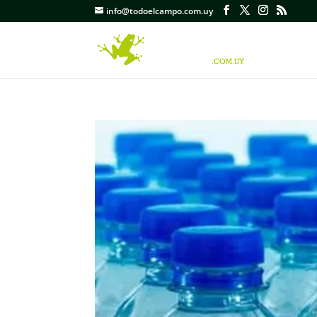
info@todoelcampo.com.uy