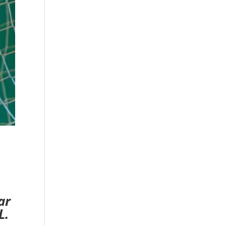
ar
L.