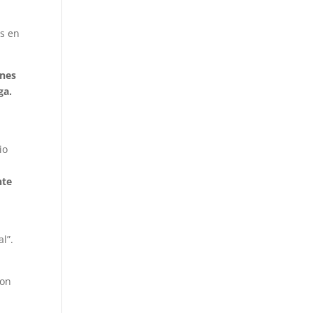
ís en
ones
ga.
io
-
nte
l”.
on