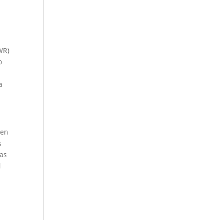
WR)
o
a
 en
s
das
l