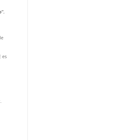
o”
,
de
E es
e
.