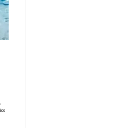
n
ico