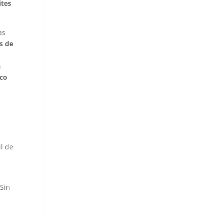
ites
as
os de
a
ico
il de
Sin