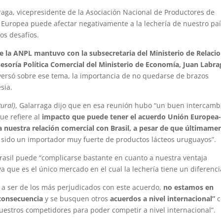
aga, vicepresidente de la Asociación Nacional de Productores de
n Europea puede afectar negativamente a la lechería de nuestro pa
os desafíos.
e la ANPL mantuvo con la subsecretaria del Ministerio de Relaci
Asesoría Política Comercial del Ministerio de Economía, Juan Labra
onversó sobre ese tema, la importancia de no quedarse de brazos
sia.
Rural)
, Galarraga dijo que en esa reunión hubo “un buen intercamb
ue refiere al
impacto que puede tener el acuerdo Unión Europea
 nuestra relación comercial con Brasil, a pesar de que últimame
a sido un importador muy fuerte de productos lácteos uruguayos”.
Brasil puede “complicarse bastante en cuanto a nuestra ventaja
a que es el único mercado en el cual la lechería tiene un diferencia
 a ser de los más perjudicados con este acuerdo,
no estamos en
 consecuencia
y se busquen otros
acuerdos a nivel internacional”
c
nuestros competidores para poder competir a nivel internacional”.