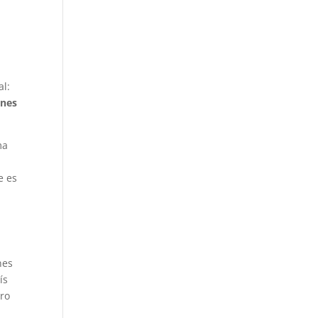
al:
ones
ma
e es
nes
ís
ero