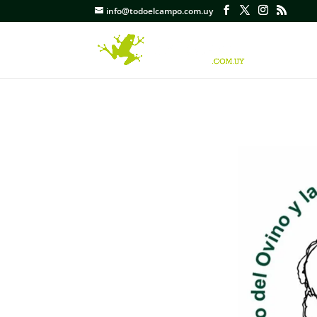
info@todoelcampo.com.uy