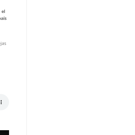
,
el
país
ejas