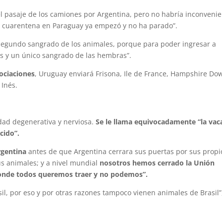
l pasaje de los camiones por Argentina, pero no habría inconveni
a cuarentena en Paraguay ya empezó y no ha parado”.
 segundo sangrado de los animales, porque para poder ingresar a
s y un único sangrado de las hembras”.
gociaciones
, Uruguay enviará Frisona, Ile de France, Hampshire Do
 Inés.
dad degenerativa y nerviosa.
Se le llama equivocadamente “la vac
cido”.
rgentina
antes de que Argentina cerrara sus puertas por sus propi
us animales; y a nivel mundial
nosotros hemos cerrado la Unión
donde todos queremos traer y no podemos”.
asil, por eso y por otras razones tampoco vienen animales de Brasil”