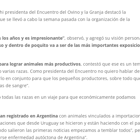
hi presidenta del Encuentro del Ovino y la Granja destacó la
 que se llevó a cabo la semana pasada con la organización de la
s los años y es impresionante”
, observó, y agregó su visión person
so y dentro de poquito va a ser de las más importantes exposici
para lograr animales más productivos
, contestó que ese es un te
o varias razas. Como presidenta del Encuentro no quiero hablar de
lo en conjunto para que los pequeños productores, sobre todo qu
as de sangre”.
o todas las razas en un viaje para que económicamente podamos
an registrado en Argentina
con animales vinculados a importacio
iaciones que desde Uruguay se hicieron y están haciendo con el pa
ndo salieron las primeras noticias empezamos a temblar todos”, p
rarse enfermedad autóctona de Argentina”.