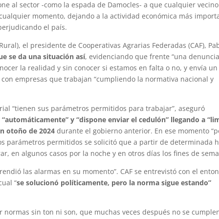
ne al sector -como la espada de Damocles- a que cualquier vecino
 cualquier momento, dejando a la actividad económica más import
erjudicando el país.
Rural), el presidente de Cooperativas Agrarias Federadas (CAF), Pa
ue se da una situación así
, evidenciando que frente “una denunci
ocer la realidad y sin conocer si estamos en falta o no, y envía un
o con empresas que trabajan “cumpliendo la normativa nacional y
rial “tienen sus parámetros permitidos para trabajar”, aseguró
 “automáticamente” y “dispone enviar el cedulón” llegando a “li
en otoño de 2024
durante el gobierno anterior. En ese momento “p
los parámetros permitidos se solicitó que a partir de determinada 
ar, en algunos casos por la noche y en otros días los fines de sema
prendió las alarmas en su momento”. CAF se entrevistó con el ento
cual “
se solucionó políticamente, pero la norma sigue estando”
ar normas sin ton ni son, que muchas veces después no se cumple