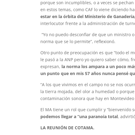
porque son incumplibles, o a veces se pechan 
en estos temas, como CAF lo viene diciendo h
estar en la órbita del Ministerio de Ganaderí
interlocutor frente a la administración de turn
“Yo no puedo desconfiar de que un ministro o 
norma que se lo permite”, reflexionó.
Otro punto de preocupación es que “todo el mu
le pasó a la ANP pero yo quiero saber cómo, f
expresan,
la norma los ampara a un poco más
un punto que en mis 57 años nunca pensé que 
“A los que vivimos en el campo no se nos ocurr
la tierra mojada, del olor a humedad o porqu
contaminación sonora que hay en Montevideo e
El MA tiene un rol que cumplir y “bienvenido s
podemos llegar a “una paranoia total
, advirti
LA REUNIÓN DE COTAMA.