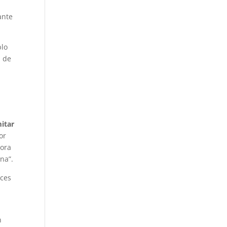
ante
blo
a de
mitar
or
hora
na”.
nces
n