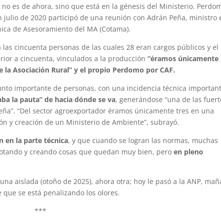
o no es de ahora, sino que está en la génesis del Ministerio. Perdo
 julio de 2020 participó de una reunión con Adrán Peña, ministro 
nica de Asesoramiento del MA (Cotama).
 las cincuenta personas de las cuales 28 eran cargos públicos y el
erior a cincuenta, vinculados a la producción
“éramos únicamente
e la Asociación Rural” y el propio Perdomo por CAF.
unto importante de personas, con una incidencia técnica importan
aba la pauta” de hacia dónde se va
, generándose “una de las fuert
Peña”. “Del sector agroexportador éramos únicamente tres en una
ón y creación de un Ministerio de Ambiente”, subrayó.
 en la parte técnica
, y que cuando se logran las normas, muchas
 votando y creando cosas que quedan muy bien, pero
en pleno
na aislada (otoño de 2025), ahora otra; hoy le pasó a la ANP, ma
e que se está penalizando los olores.
***