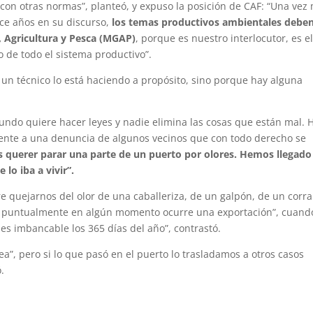
con otras normas”, planteó, y expuso la posición de CAF: “Una vez
ace años en su discurso,
los temas productivos ambientales debe
a, Agricultura y Pesca (MGAP)
, porque es nuestro interlocutor, es e
o de todo el sistema productivo”.
un técnico lo está haciendo a propósito, sino porque hay alguna
ndo quiere hacer leyes y nadie elimina las cosas que están mal. 
rente a una denuncia de algunos vecinos que con todo derecho se
 querer parar una parte de un puerto por olores. Hemos llegado
lo iba a vivir”.
e quejarnos del olor de una caballeriza, de un galpón, de un corra
e puntualmente en algún momento ocurre una exportación”, cuando
s imbancable los 365 días del año”, contrastó.
ea”, pero si lo que pasó en el puerto lo trasladamos a otros casos
ó.