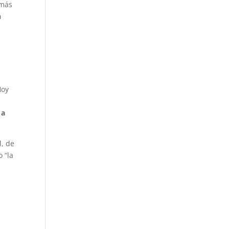
 más
n
l
Hoy
 a
l, de
 “la