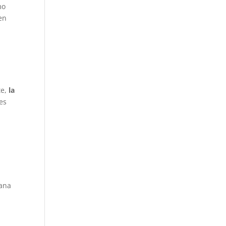
mo
en
te,
la
es
ñana