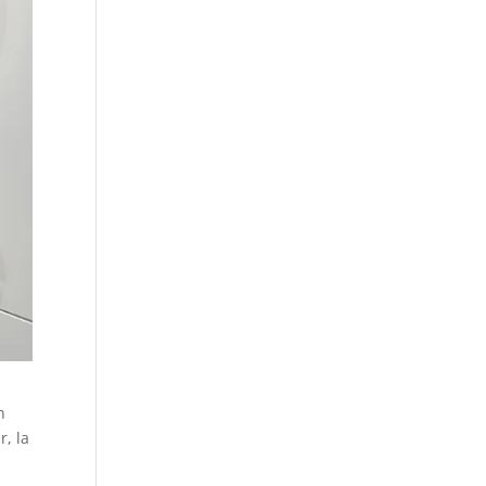
n
, la