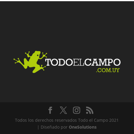
Facebook
Twitter
LinkedIn
Me gusta
Todos los derechos reservados Todo el Campo 2021
| Diseñado por
OneSolutions