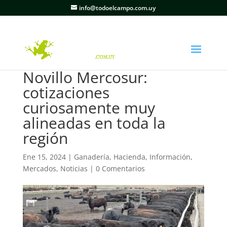
info@todoelcampo.com.uy
Novillo Mercosur:
cotizaciones
curiosamente muy
alineadas en toda la
región
Ene 15, 2024
|
Ganadería
,
Hacienda
,
Información
,
Mercados
,
Noticias
|
0 Comentarios