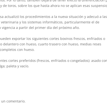
os. Por lo tanto, también dejará de tener efecto la diferenciación 
E y de toros, sobre los que hasta ahora no se aplican esas suspensi
sa actualizó los procedimientos a la nueva situación y adecuó a la
 veterinaria y los sistemas informáticos, particularmente el de
n vigencia a partir del primer día del próximo año.
ueden exportar los siguientes cortes bovinos frescos, enfriados o
to delantero con hueso, cuarto trasero con hueso, medias reses
ncompletos con hueso.
entes cortes preferidos (frescos, enfriados o congelados): asado co
ga; paleta y vacío.
 un comentario.