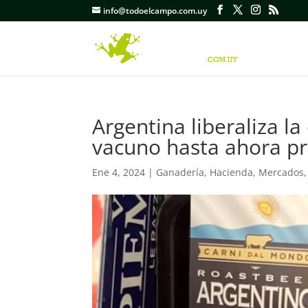
info@todoelcampo.com.uy
Argentina liberaliza la
vacuno hasta ahora pr
Ene 4, 2024
|
Ganadería
,
Hacienda
,
Mercados