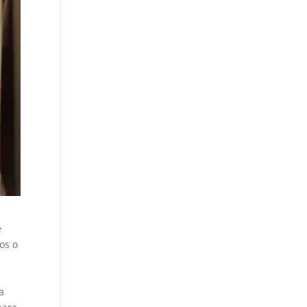
e
os o
a