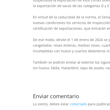
suspendida la exportación de esos cortes bovin
la exportación de vacas de las categorías D y 
En virtud de la caducidad de la norma, el Sena
nuevas condiciones los servicios de inspección
certificación de exportaciones, que entrarán e
De ese modo, desde el 1 de enero de 2024 se p
congelados: reses enteras, medias reses, cuar
incompletas con hueso y cuartos delanteros i
También se podrán enviar al exterior los sigui
sin hueso; falda; matambre; tapa de asado, nal
Enviar comentario
Lo siento, debes estar
conectado
para publicar