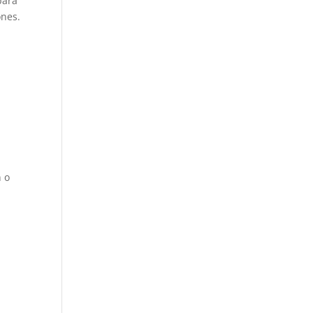
para
ones.
s
n o