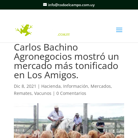
info@todoelcampo.com.uy
Carlos Bachino
Agronegocios mostró un
mercado más tonificado
en Los Amigos.
Dic 8, 2021
|
Hacienda
,
Información
,
Mercados
,
Remates
,
Vacunos
|
0 Comentarios