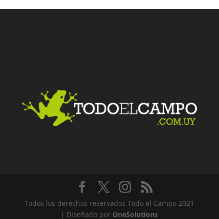
Facebook
Twitter
LinkedIn
Me gusta
Todos los derechos reservados Todo el Campo 2021
| Diseñado por
OneSolutions