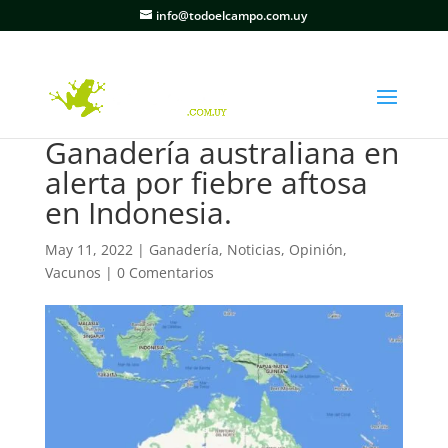
info@todoelcampo.com.uy
Ganadería australiana en
alerta por fiebre aftosa
en Indonesia.
May 11, 2022
|
Ganadería
,
Noticias
,
Opinión
,
Vacunos
|
0 Comentarios