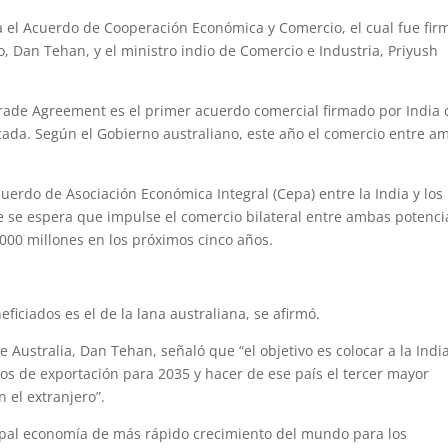
na el Acuerdo de Cooperación Económica y Comercio, el cual fue fi
o, Dan Tehan, y el ministro indio de Comercio e Industria, Priyush
Trade Agreement es el primer acuerdo comercial firmado por India 
da. Según el Gobierno australiano, este año el comercio entre a
cuerdo de Asociación Económica Integral (Cepa) entre la India y los
e se espera que impulse el comercio bilateral entre ambas potenci
.000 millones en los próximos cinco años.
ficiados es el de la lana australiana, se afirmó.
 Australia, Dan Tehan, señaló que “el objetivo es colocar a la Indi
s de exportación para 2035 y hacer de ese país el tercer mayor
n el extranjero”.
cipal economía de más rápido crecimiento del mundo para los