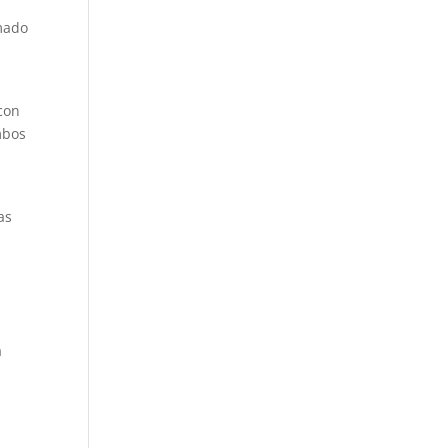
rmado
con
mbos
as
a