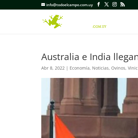
info@todoelcampo.com.uy
Australia e India lleg
Abr 8, 2022
|
Economía
,
Noticias
,
Ovinos
,
Vini