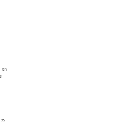
á en
s
r
los