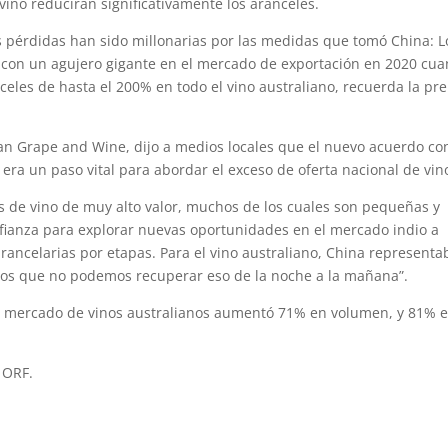
 vino reducirán significativamente los aranceles.
as pérdidas han sido millonarias por las medidas que tomó China: L
 con un agujero gigante en el mercado de exportación en 2020 cu
eles de hasta el 200% en todo el vino australiano, recuerda la pr
lian Grape and Wine, dijo a medios locales que el nuevo acuerdo co
 era un paso vital para abordar el exceso de oferta nacional de vin
es de vino de muy alto valor, muchos de los cuales son pequeñas y
fianza para explorar nuevas oportunidades en el mercado indio a
ancelarias por etapas. Para el vino australiano, China representa
mos que no podemos recuperar eso de la noche a la mañana”.
 el mercado de vinos australianos aumentó 71% en volumen, y 81% 
 ORF.