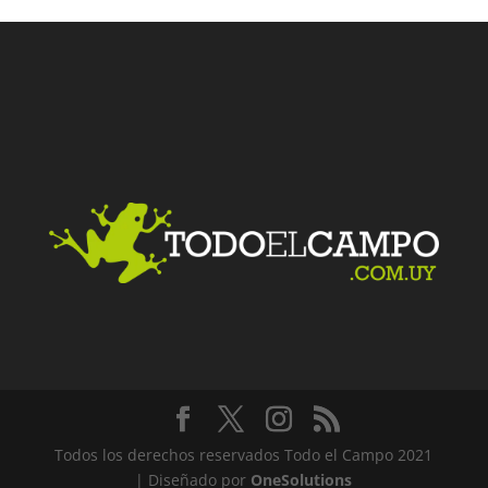
Facebook
Twitter
LinkedIn
Me gusta
Todos los derechos reservados Todo el Campo 2021
| Diseñado por
OneSolutions