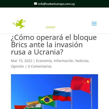
info@todoelcampo.com.uy
¿Cómo operará el bloque
Brics ante la invasión
rusa a Ucrania?
Mar 15, 2022
|
Economía
,
Información
,
Noticias
,
Opinión
|
0 Comentarios