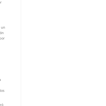
or
n un
ión
por
a
tos
tró