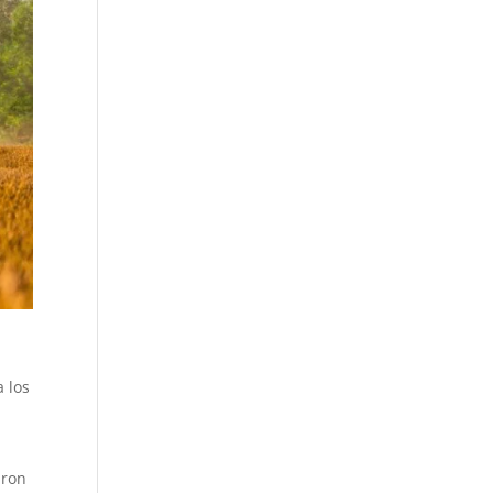
 los
aron