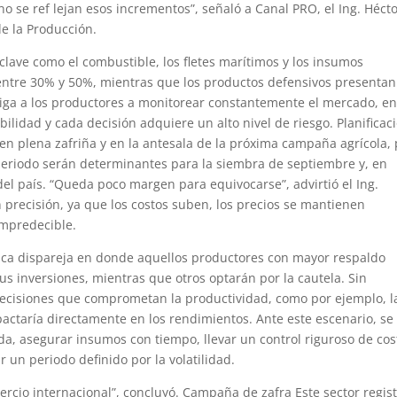
o se ref lejan esos incrementos”, señaló a Canal PRO, el Ing. Héct
de la Producción.
lave como el combustible, los fletes marítimos y los insumos
e entre 30% y 50%, mientras que los productos defensivos presentan
liga a los productores a monitorear constantemente el mercado, e
bilidad y cada decisión adquiere un alto nivel de riesgo. Planificac
en plena zafriña y en la antesala de la próxima campaña agrícola, 
periodo serán determinantes para la siembra de septiembre y, en
l país. “Queda poco margen para equivocarse”, advirtió el Ing.
n precisión, ya que los costos suben, los precios se mantienen
impredecible.
mica dispareja en donde aquellos productores con mayor respaldo
us inversiones, mientras que otros optarán por la cautela. Sin
decisiones que comprometan la productividad, como por ejemplo, l
mpactaría directamente en los rendimientos. Ante este escenario, se
da, asegurar insumos con tiempo, llevar un control riguroso de cos
 un periodo definido por la volatilidad.
cio internacional”, concluyó. Campaña de zafra Este sector regis