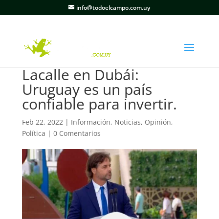
info@todoelcampo.com.uy
Lacalle en Dubái:
Uruguay es un país
confiable para invertir.
Feb 22, 2022
|
Información
,
Noticias
,
Opinión
,
Política
|
0 Comentarios