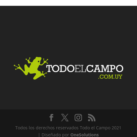
Facebook
Twitter
LinkedIn
Me gusta
Todos los derechos reservados Todo el Campo 2021
| Diseñado por
OneSolutions