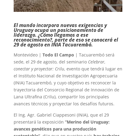
El mundo incorpora nuevas exigencias y
Uruguay ocupa un posicionamiento de
liderazgo. ¿Cómo llegamos a ese
reconocimiento?, parte de eso se conocerá el
29 de agosto en INIA Tacuarembó.
Montevideo |
Todo El Campo
| Tacuarembó será
sede, el 29 de agosto, del seminario
Celebrar,
conectar y proyectar: Crilu
, evento que tendrá lugar en
el Instituto Nacional de Investigación Agropecuaria
(INIA) Tacuarembó, y cuyo objetivo es reconocer la
trayectoria del Consorcio Regional de Innovación de
Lana Ultrafina (Crilu), compartir los principales
avances técnicos y proyectar los desafíos futuros.
El Ing. Agr. Gabriel Ciappesoni (INIA), que el 29
presentará la exposición
“Merino del Uruguay:
avances genéticos para una producción
sustentable”
, dijo que en nuestro país
hay trabajos