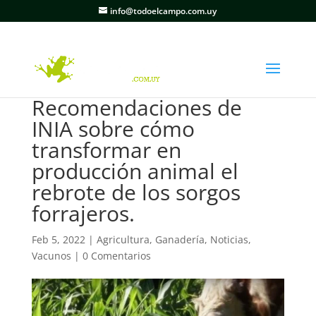
info@todoelcampo.com.uy
Recomendaciones de
INIA sobre cómo
transformar en
producción animal el
rebrote de los sorgos
forrajeros.
Feb 5, 2022
|
Agricultura
,
Ganadería
,
Noticias
,
Vacunos
|
0 Comentarios