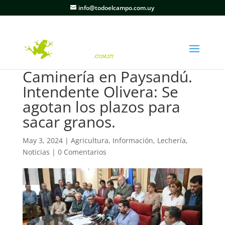
info@todoelcampo.com.uy
Caminería en Paysandú.
Intendente Olivera: Se
agotan los plazos para
sacar granos.
May 3, 2024
|
Agricultura
,
Información
,
Lechería
,
Noticias
|
0 Comentarios