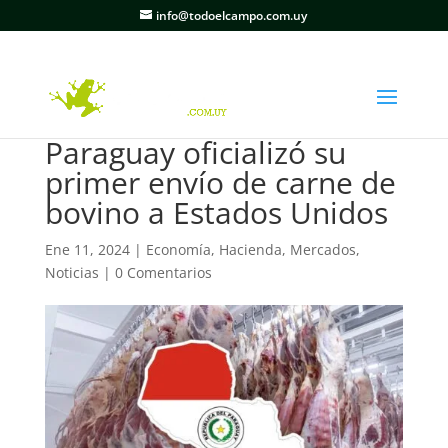
info@todoelcampo.com.uy
Paraguay oficializó su
primer envío de carne de
bovino a Estados Unidos
Ene 11, 2024
|
Economía
,
Hacienda
,
Mercados
,
Noticias
|
0 Comentarios