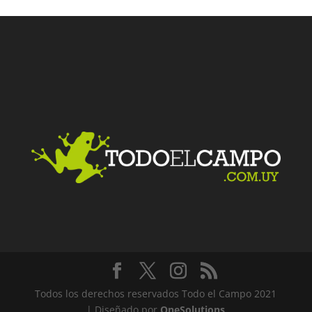
Facebook
Twitter
LinkedIn
Me gusta
Todos los derechos reservados Todo el Campo 2021
| Diseñado por
OneSolutions