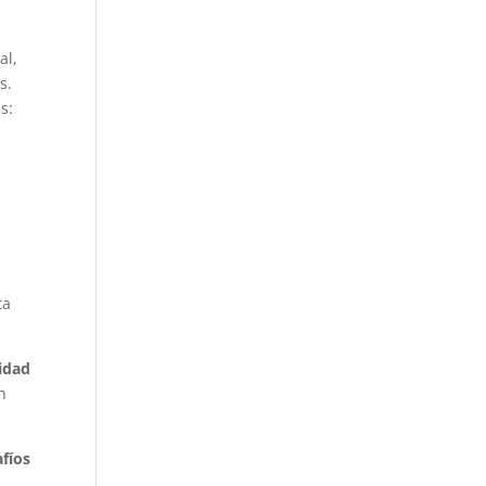
al,
s.
s:
ta
sidad
n
afíos