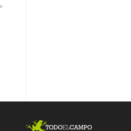
lo
Fac
Twit
Link
ebo
ter
edI