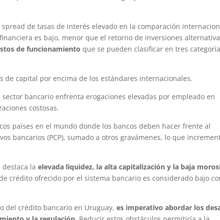
 spread de tasas de interés elevado en la comparación internacion
inanciera es bajo, menor que el retorno de inversiones alternativa
costos de funcionamiento
que se pueden clasificar en tres categoría
s de capital por encima de los estándares internacionales.
l sector bancario enfrenta erogaciones elevadas por empleado en
zaciones costosas.
ocos países en el mundo donde los bancos deben hacer frente al
tivos bancarios (PCP), sumado a otros gravámenes, lo que incremen
e destaca la
elevada liquidez, la alta capitalización y la baja moro
 de crédito ofrecido por el sistema bancario es considerado bajo co
lo del crédito bancario en Uruguay,
es imperativo abordar los des
amiento y la regulación
. Reducir estos obstáculos permitiría a la