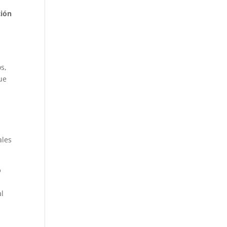
ción
s,
ue
ales
o
al