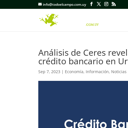
info@todoelcampo.com.uy
Análisis de Ceres reve
crédito bancario en U
Sep 7, 2023
|
Economía
,
Información
,
Noticias