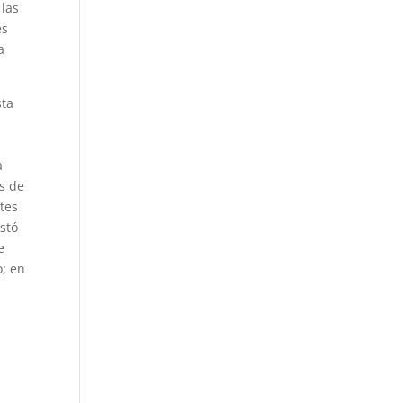
 las
es
a
sta
a
es de
tes
stó
e
o; en