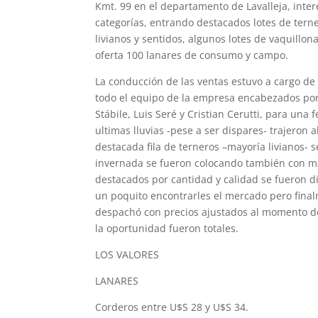
Kmt. 99 en el departamento de Lavalleja, inte
categorías, entrando destacados lotes de tern
livianos y sentidos, algunos lotes de vaquillo
oferta 100 lanares de consumo y campo.
La conducción de las ventas estuvo a cargo de 
todo el equipo de la empresa encabezados por
Stábile, Luis Seré y Cristian Cerutti, para una
ultimas lluvias -pese a ser dispares- trajeron 
destacada fila de terneros –mayoría livianos- 
invernada se fueron colocando también con má
destacados por cantidad y calidad se fueron d
un poquito encontrarles el mercado pero fina
despachó con precios ajustados al momento de
la oportunidad fueron totales.
LOS VALORES
LANARES
Corderos entre U$S 28 y U$S 34.