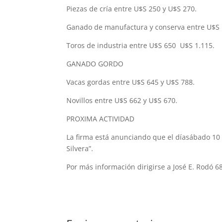
Piezas de cría entre U$S 250 y U$S 270.
Ganado de manufactura y conserva entre U$S 
Toros de industria entre U$S 650 U$S 1.115.
GANADO GORDO
Vacas gordas entre U$S 645 y U$S 788.
Novillos entre U$S 662 y U$S 670.
PROXIMA ACTIVIDAD
La firma está anunciando que el díasábado 10 d
Silvera”.
Por más información dirigirse a José E. Rodó 