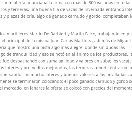
resante oferta anunciaba la firma con más de 800 vacunos en todas
eros y terneras, una buena fila de vacas de invernada entrando lot
nas y piezas de cría, algo de ganado carnudo y gordo, completaban l
los martilleros Martin De Barbieri y Martin Falco, trabajando en pi
 el principal de la misma Juan Carlos Martínez, además de Miguel
 feria que mostró una pista algo más alegre, donde sin dudas las
algo de tranquilidad y eso se notó en el ánimo de los productores, l
se fue despachando con suma agilidad y valores en suba; los vacaj
s interés y promedios mejorados, las terneras –donde entraron lo
ispersando con mucho interés y buenos valores, a las novilladas co
lmente se terminaron colocando; el poco ganado carnudo y gordo s
l mercado; en lanares la oferta se colocó con precios del moment