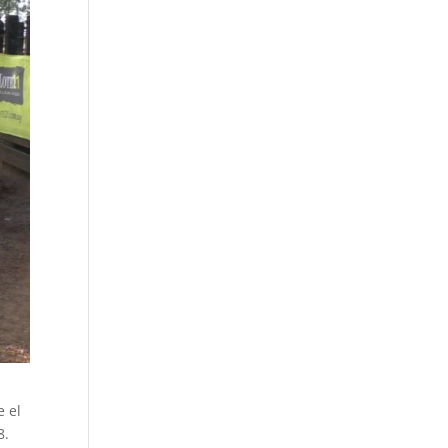
e el
8.