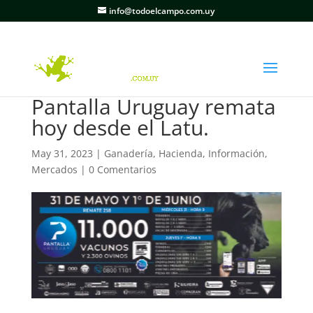
info@todoelcampo.com.uy
Pantalla Uruguay remata
hoy desde el Latu.
May 31, 2023
|
Ganadería
,
Hacienda
,
Información
,
Mercados
|
0 Comentarios