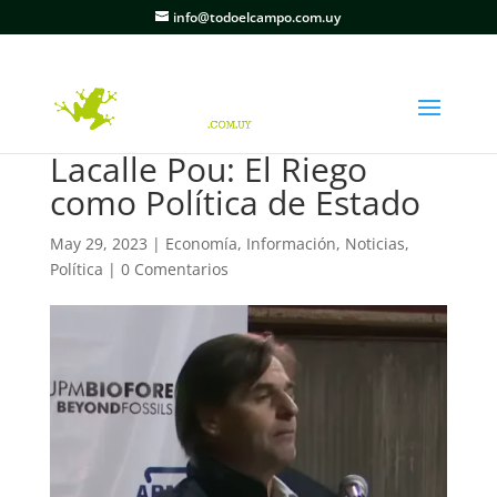
info@todoelcampo.com.uy
Lacalle Pou: El Riego
como Política de Estado
May 29, 2023
|
Economía
,
Información
,
Noticias
,
Política
|
0 Comentarios