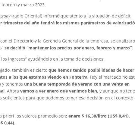
 febrero y marzo 2023.
ruguay
(radio Oriental) informó que atento a la situación de déficit
er trimestre del año tendrá los mismos parámetros de valorizaci
con el Directorio y la Gerencia General de la empresa, se analizar
as”
se decidió “mantener los precios por enero, febrero y marzo”.
 los ingresos” ayudándolo en la toma de decisiones.
ajado, también es cierto
que hemos tenido posibilidades de hacer
intos a los que estamos viendo en Fonterra
. Hoy el mercado no es
do y tenemos
una buena temporada de verano con una venta en
mal
. Ahora
vamos a ver enero que venimos bien
, y aunque no ten
os suficientes para que podemos tomar esa decisión en el contexto
a priori los valores promedio son
: enero $ 16,30/litro (US$ 0,41),
$ 0,44)
.