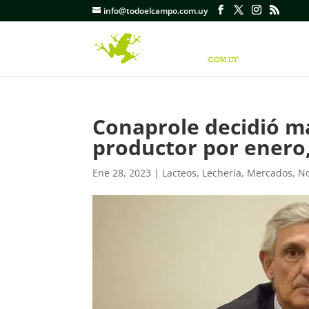
info@todoelcampo.com.uy
Conaprole decidió ma
productor por enero,
Ene 28, 2023
|
Lacteos
,
Lechería
,
Mercados
,
No