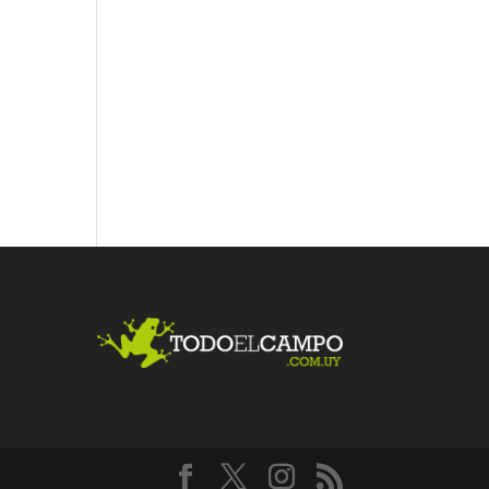
Fac
Twit
Link
ebo
ter
edI
ok
n
Me
gust
a