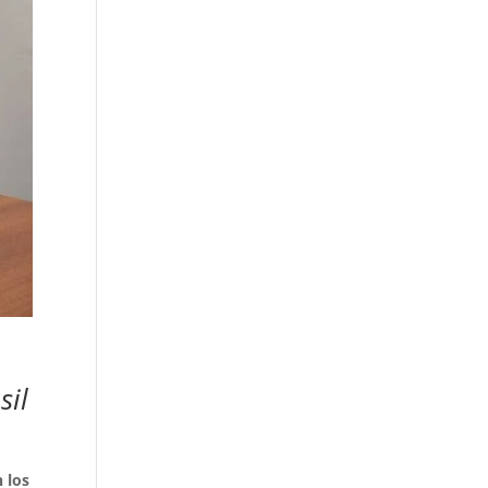
sil
 los