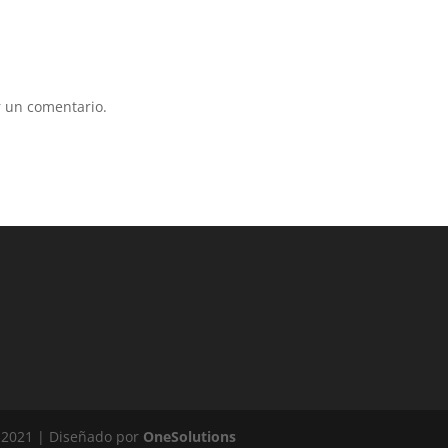
 un comentario.
 2021 | Diseñado por
OneSolutions