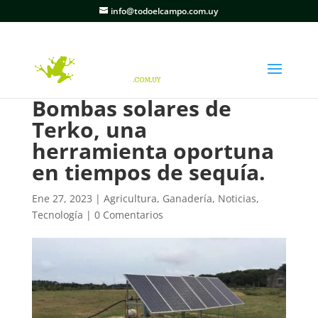
info@todoelcampo.com.uy
Bombas solares de
Terko, una
herramienta oportuna
en tiempos de sequía.
Ene 27, 2023
|
Agricultura
,
Ganadería
,
Noticias
,
Tecnología
|
0 Comentarios