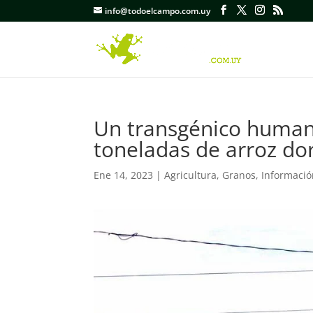
info@todoelcampo.com.uy
Un transgénico human
toneladas de arroz dor
Ene 14, 2023
|
Agricultura
,
Granos
,
Informaci