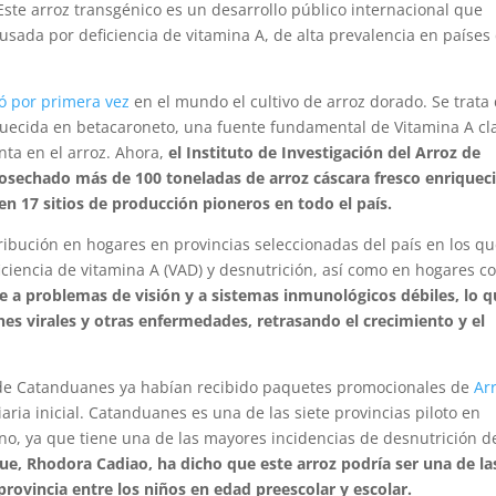
 Este arroz transgénico es un desarrollo público internacional que
usada por deficiencia de vitamina A, de alta prevalencia en países
ó por primera vez
en el mundo el cultivo de arroz dorado. Se trata
quecida en betacaroneto, una fuente fundamental de Vitamina A cl
nta en el arroz. Ahora,
el Instituto de Investigación del Arroz de
 cosechado más de 100 toneladas de arroz cáscara fresco enriquec
n 17 sitios de producción pioneros en todo el país.
ribución en hogares en provincias seleccionadas del país en los q
iciencia de vitamina A (VAD) y desnutrición, así como en hogares c
 a problemas de visión y a sistemas inmunológicos débiles, lo 
es virales y otras enfermedades, retrasando el crecimiento y el
ia de Catanduanes ya habían recibido paquetes promocionales de
Ar
aria inicial. Catanduanes es una de las siete provincias piloto en
no, ya que tiene una de las mayores incidencias de desnutrición d
ue, Rhodora Cadiao, ha dicho que este arroz podría ser una de la
rovincia entre los niños en edad preescolar y escolar.