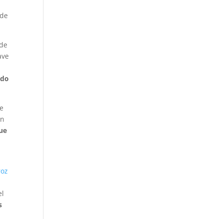
 de
 de
ave
ido
ue
on
que
roz
el
s