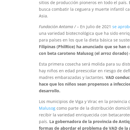
sitios de producción pioneros en todo el país.
busca combatir la ceguera y muerte infantil ca
Asia.
Fundación Antama / –
En julio de 2021
se aprob
una variedad biotecnológica que ha sido enri
para países en los que la dieta básica se suste
Filipinas (PhilRice) ha anunciado que se han
con beta caroteno Malusog (el arroz dorado) e
Esta primera cosecha será molida para su dist
hay niños en edad preescolar en riesgo de def
madres embarazadas y lactantes.
VAD conduce
hace que los niños sean propensos a infeccion
desarrollo.
Los municipios de Viga y Virac en la provinc
Malusog
como parte de la distribución domicili
recibir la variedad enriquecida con betacarote
país.
La gobernadora de la provincia de Antiq
formas de abordar el problema de VAD de la p