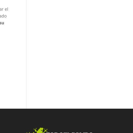
ar el
mado
 su