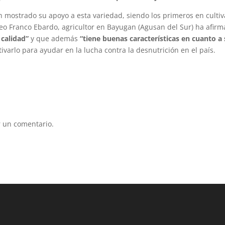
n mostrado su apoyo a esta variedad, siendo los primeros en cultiv
Leo Franco Ebardo, agricultor en Bayugan (Agusan del Sur) ha afir
 calidad”
y que además
“tiene buenas características en cuanto a
ivarlo para ayudar en la lucha contra la desnutrición en el país.
 un comentario.