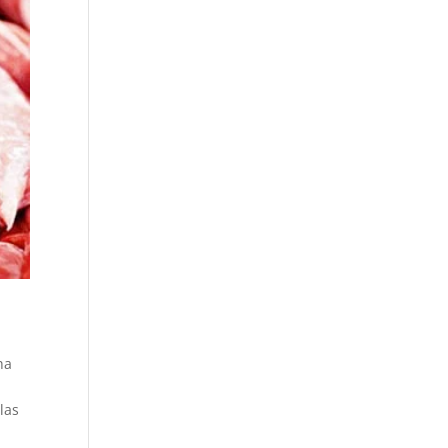
ha
las