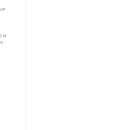
que
a
o el
es