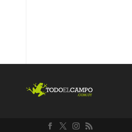
Fac
Twit
Link
ebo
ter
edI
ok
n
Me
gust
a