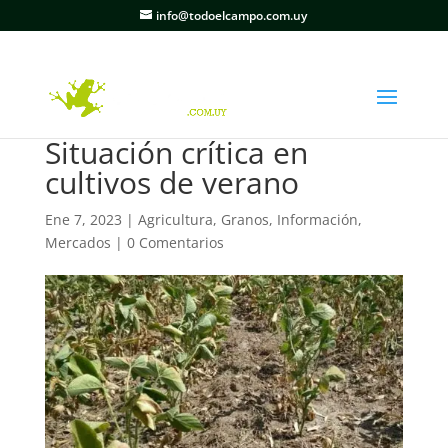
info@todoelcampo.com.uy
Situación crítica en
cultivos de verano
Ene 7, 2023
|
Agricultura
,
Granos
,
Información
,
Mercados
|
0 Comentarios