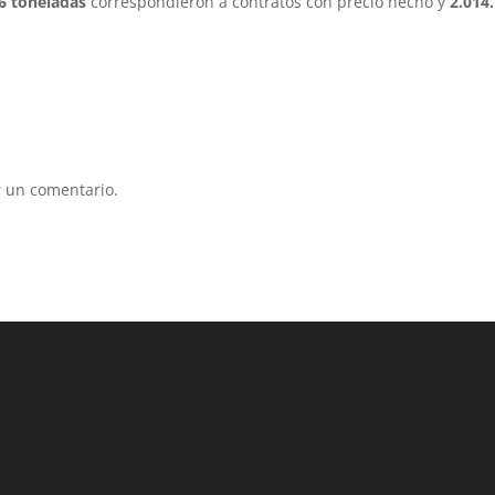
6 toneladas
correspondieron a contratos con precio hecho y
2.014
 un comentario.