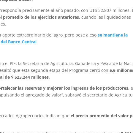
orrespondía precisamente al año pasado, con U$S 32.807 millones. 
l promedio de los ejercicios anteriores
, cuando las liquidaciones
nes.
n aporte extraordinario del agro, pero pese a eso
se mantiene la
s del Banco Central
.
ó el PIE, la Secretaría de Agricultura, Ganadería y Pesca de la Nac
resaltó que esta segunda etapa del Programa cerró con
5,6 millone
al de $ 523.244 millones
.
ortalecer las reservas y mejorar los ingresos de los productores
, 
mpulsando el agregado de valor”, subrayó el secretario de Agricultu
Mercados Agropecuarios indican que
el precio promedio del valor p