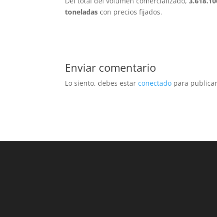
Del total del volumen comercializado,
3.618.10
toneladas
con precios fijados.
Enviar comentario
Lo siento, debes estar
conectado
para publicar