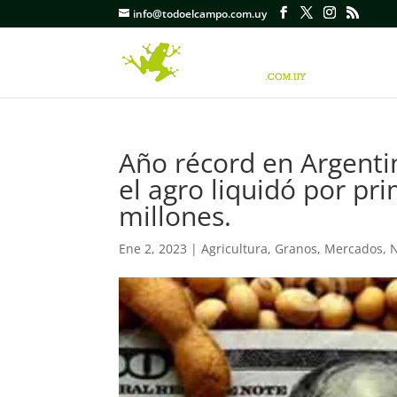
info@todoelcampo.com.uy
Año récord en Argentin
el agro liquidó por p
millones.
Ene 2, 2023
|
Agricultura
,
Granos
,
Mercados
,
N