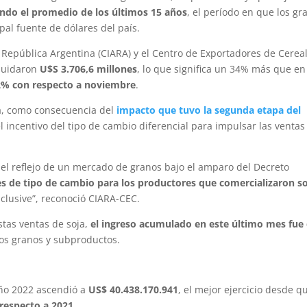
ando el promedio de los últimos 15 años
, el período en que los gr
al fuente de dólares del país.
a República Argentina (CIARA) y el Centro de Exportadores de Cerea
iquidaron
U$S 3.706,6 millones
, lo que significa un 34% más que en
2% con respecto a noviembre
.
ia, como consecuencia del
impacto que tuvo la segunda etapa del
l incentivo del tipo de cambio diferencial para impulsar las ventas
 el reflejo de un mercado de granos bajo el amparo del Decreto
es de tipo de cambio para los productores que comercializaron s
clusive”, reconoció CIARA-CEC.
tas ventas de soja,
el ingreso acumulado en este último mes fue
ros granos y subproductos.
año 2022 ascendió a
US$ 40.438.170.941
, el mejor ejercicio desde q
respecto a 2021
.