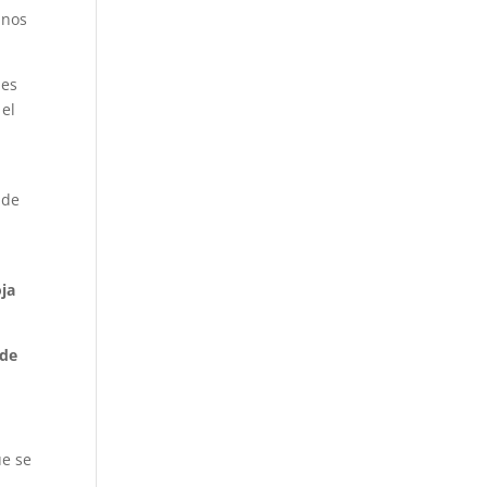
anos
les
 el
 de
oja
 de
ue se