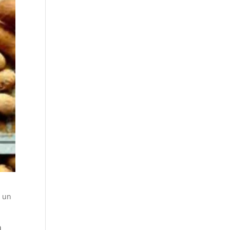
ó un
a