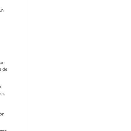
En
ión
s de
en
ra,
or