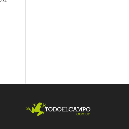
.772
Fac
Twit
Link
ebo
ter
edI
ok
n