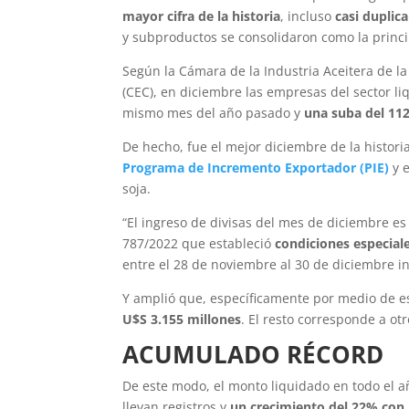
mayor cifra de la historia
, incluso
casi duplic
y subproductos se consolidaron como la princip
Según la Cámara de la Industria Aceitera de l
(CEC), en diciembre las empresas del sector l
mismo mes del año pasado y
una suba del 11
De hecho, fue el mejor diciembre de la histor
Programa de Incremento Exportador (PIE)
y e
soja.
“El ingreso de divisas del mes de diciembre es
787/2022 que estableció
condiciones especial
entre el 28 de noviembre al 30 de diciembre in
Y amplió que, específicamente por medio de es
U$S 3.155 millones
. El resto corresponde a ot
ACUMULADO RÉCORD
De este modo, el monto liquidado en todo el 
llevan registros y
un crecimiento del 22% con 