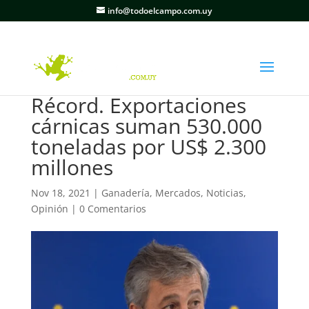
info@todoelcampo.com.uy
Récord. Exportaciones
cárnicas suman 530.000
toneladas por US$ 2.300
millones
Nov 18, 2021
|
Ganadería
,
Mercados
,
Noticias
,
Opinión
|
0 Comentarios