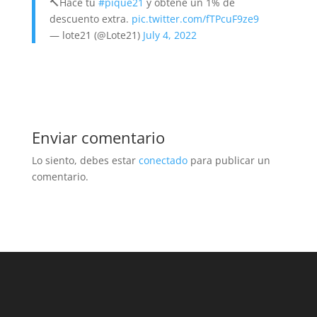
🔨Hacé tu
#pique21
y obtené un 1% de
descuento extra.
pic.twitter.com/fTPcuF9ze9
— lote21 (@Lote21)
July 4, 2022
Enviar comentario
Lo siento, debes estar
conectado
para publicar un
comentario.