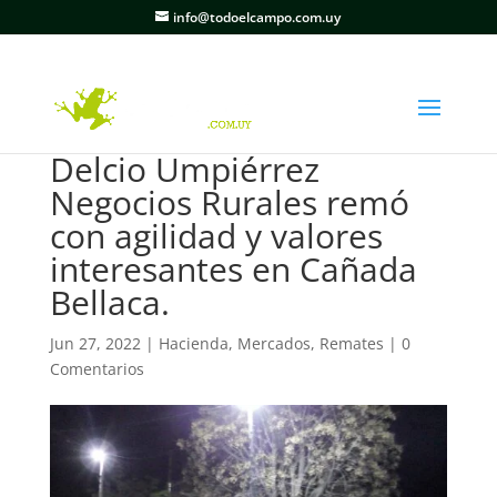
info@todoelcampo.com.uy
Delcio Umpiérrez
Negocios Rurales remó
con agilidad y valores
interesantes en Cañada
Bellaca.
Jun 27, 2022
|
Hacienda
,
Mercados
,
Remates
|
0
Comentarios