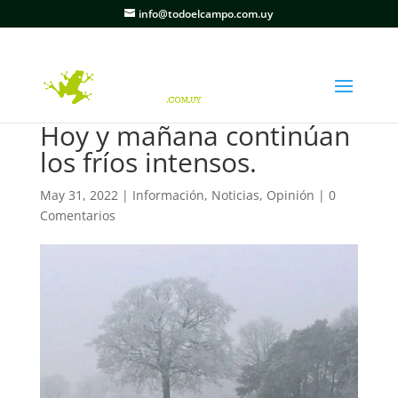
info@todoelcampo.com.uy
Hoy y mañana continúan
los fríos intensos.
May 31, 2022
|
Información
,
Noticias
,
Opinión
|
0
Comentarios