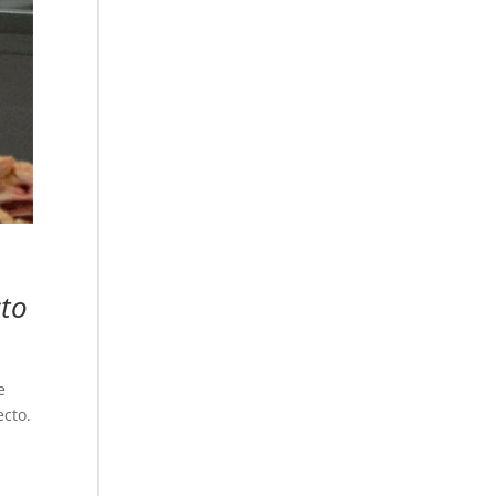
cto
e
ecto.