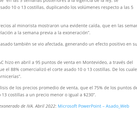
ue “en las 5 semanas posteriores a la vigencia de la ley, se
sado 10 o 13 costillas, duplicando los volúmenes respecto a las 5
precios al minorista mostraron una evidente caída, que en las sema
lación a la semana previa a la exoneración”.
e asado también se vio afectada, generando un efecto positivo en s
C hizo en abril a 95 puntos de venta en Montevideo, a través del
 el 88% comercializó el corte asado 10 o 13 costillas. De los cuale
nicerías”.
lisis de los precios promedio de venta, que el 75% de los puntos d
 13 costillas a un precio menor o igual a $230”.
exonerado de IVA. Abril 2022
:
Microsoft PowerPoint – Asado_Web