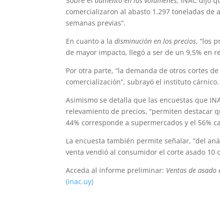
Sobre el
aumento en los volúmenes
, INAC dijo q
comercializaron al abasto 1.297 toneladas de a
semanas previas”.
En cuanto a la
disminución en los precios
, “los 
de mayor impacto, llegó a ser de un 9,5% en re
Por otra parte, “la demanda de otros cortes d
comercialización”, subrayó el instituto cárnico.
Asimismo se detalla que las encuestas que INA
relevamiento de precios, “permiten destacar que
44% corresponde a supermercados y el 56% car
La encuesta también permite señalar, “del aná
venta vendió al consumidor el corte asado 10 o
Acceda al informe preliminar:
Ventas de asado 
(inac.uy)