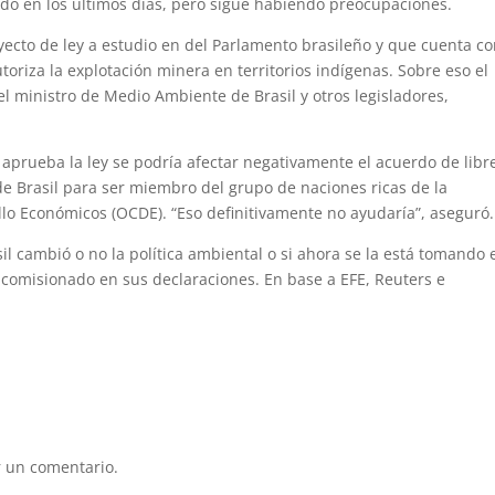
ado en los últimos días, pero sigue habiendo preocupaciones.
yecto de ley a estudio en del Parlamento brasileño y que cuenta co
utoriza la explotación minera en territorios indígenas. Sobre eso el
l ministro de Medio Ambiente de Brasil y otros legisladores,
o aprueba la ley se podría afectar negativamente el acuerdo de libr
de Brasil para ser miembro del grupo de naciones ricas de la
llo Económicos (OCDE). “Eso definitivamente no ayudaría”, aseguró.
l cambió o no la política ambiental o si ahora se la está tomando 
 el comisionado en sus declaraciones. En base a EFE, Reuters e
 un comentario.