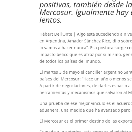
positivas, también desde l
Mercosur. Igualmente hay d
lentos.
Hébert Dell’Onte | Algo está sucediendo a nive
en Argentina, Amador Sánchez Rico, dijo sobr
lo vamos a hacer nunca”. Esa postura surge c
impacto bélico que es atroz por sí mismo, gen
de todos los países del mundo.
El martes 3 de mayo el canciller argentino Sa
países del Mercosur: “Hace un año o menos se 
A partir de negociaciones, de darles espacio 
herramientas y mecanismos que salvaron al Me
Una prueba de ese mejor vínculo es el acuerd
aduanera, una medida que ha avanzado pero a
El Mercosur es el primer destino de las expor
Sumado a lo anterior, esta semana el ministro 