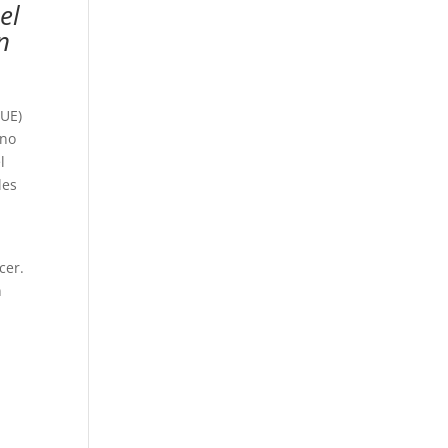
el
n
(UE)
 no
l
les
cer.
n