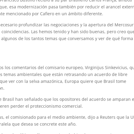
oque, esa modernización pasa también por reducir el arancel exter
nte mencionado por Cafiero en un ámbito diferente.
cesario profundizar las negociaciones y la apertura del Mercosur
 coincidencias. Las hemos tenido y han sido buenas, pero creo qu
r algunos de los tantos temas que conversamos y ver de qué forma
os los comentarios del comisario europeo, Virginijus Sinkevicius, q
 los temas ambientales que están retrasando un acuerdo de libre
que ver con la selva amazónica, Europa quiere que Brasil tome
ón.
de Brasil han señalado que los opositores del acuerdo se amparan 
eren perder el proteccionismo comercial.
icius, el comisionado para el medio ambiente, dijo a Reuters que la U
ralela que desea se concrete este año.