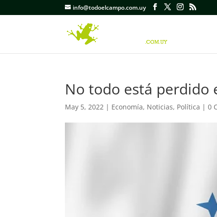
info@todoelcampo.com.uy
No todo está perdido 
May 5, 2022
|
Economía
,
Noticias
,
Política
|
0 