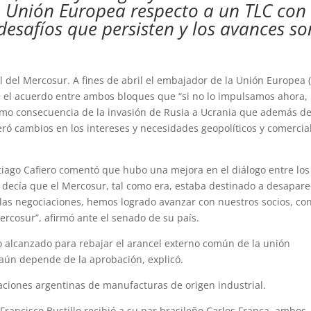
a Unión Europea respecto a un TLC con 
esafíos que persisten y los avances so
l del Mercosur. A fines de abril el embajador de la Unión Europea 
e el acuerdo entre ambos bloques que “si no lo impulsamos ahora,
omo consecuencia de la invasión de Rusia a Ucrania que además de
eró cambios en los intereses y necesidades geopolíticos y comercia
ntiago Cafiero comentó que hubo una mejora en el diálogo entre los
decía que el Mercosur, tal como era, estaba destinado a desapare
a las negociaciones, hemos logrado avanzar con nuestros socios, co
rcosur”, afirmó ante el senado de su país.
o alcanzado para rebajar el arancel externo común de la unión
ún depende de la aprobación, explicó.
taciones argentinas de manufacturas de origen industrial.
Francisco Bustillo recibió a su par brasileño Carlos França, ambos