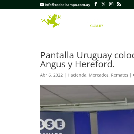
info@todoelcampo.com.uy
Pantalla Uruguay coloc
Angus y Hereford.
Abr 6, 2022
|
Hacienda
,
Mercados
,
Remates
|