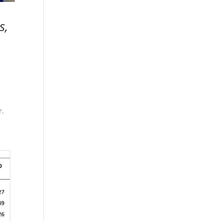
s,
r.