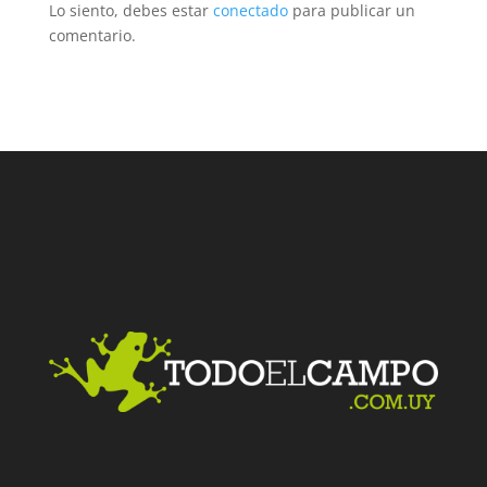
Lo siento, debes estar
conectado
para publicar un
comentario.
Facebook
Twitter
LinkedIn